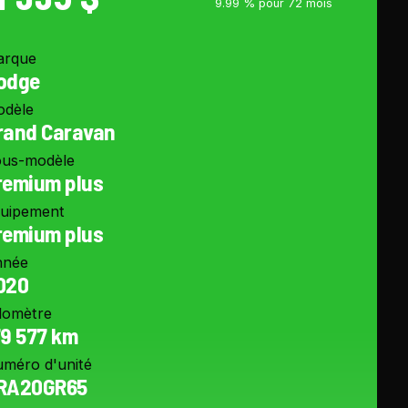
9.99 % pour 72 mois
arque
odge
odèle
rand Caravan
us-modèle
remium plus
uipement
remium plus
nnée
020
domètre
79 577 km
méro d'unité
RA20GR65