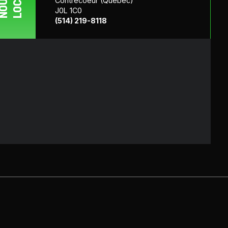
OUS
Contrecoeur (Québec)
J0L 1C0
(514) 219-8118