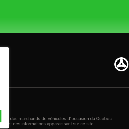
L 1C0
ation des marchands de véhicules d'occasion du Québec
té et des informations apparaissant sur ce site.