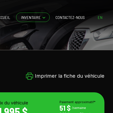
CCUEIL
INVENTAIRE
CONTACTEZ-NOUS
EN
Imprimer la fiche du véhicule
ix du véhicule
Paiement approximatif*
51 $
1 995 $
/semaine