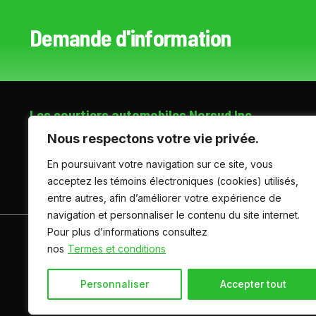
Demande d'information
Les courtiers automobiles Norsud Inc.
Nous respectons votre vie privée.
2101 montée de la Pomme-d'Or, Contrecoeur (Québec), J0
En poursuivant votre navigation sur ce site, vous
(514) 219-8118
acceptez les témoins électroniques (cookies) utilisés,
entre autres, afin d’améliorer votre expérience de
navigation et personnaliser le contenu du site internet.
Pour plus d’informations consultez
ACCUEIL
INVENTAIRE
CONTACTEZ-NOUS
nos
Termes et conditions
Personnaliser
Accepter tout
Termes et conditions
| © Tous droits réservés 2026
Associ
AMVOQ ne se tient pas responsable du contenu, de la publici