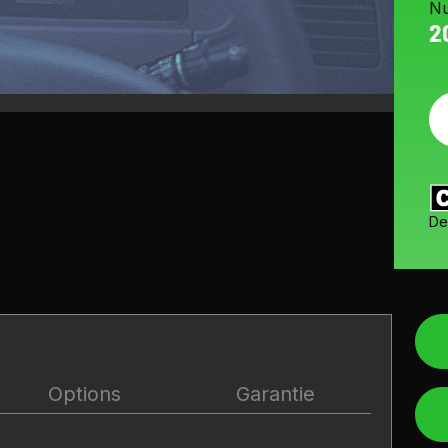
Nu
2
De
Options
Garantie