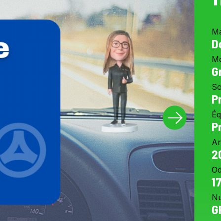
M
D
M
G
So
P
Éq
P
A
2
O
1
Nu
G