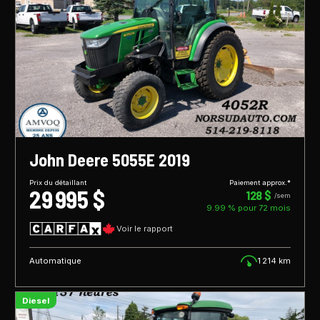
John Deere 5055E 2019
Prix du détaillant
Paiement approx.*
29 995 $
128 $
/sem
9.99 % pour
72
mois
Voir le rapport
Automatique
1 214 km
Diesel