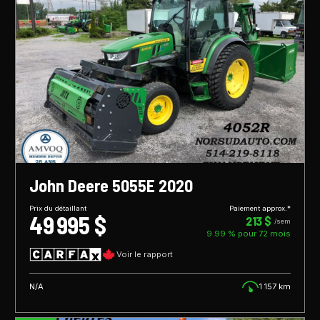
John Deere 5055E 2020
Prix du détaillant
Paiement approx.*
49 995 $
213 $
/sem
9.99 % pour
72
mois
Voir le rapport
N/A
1 157 km