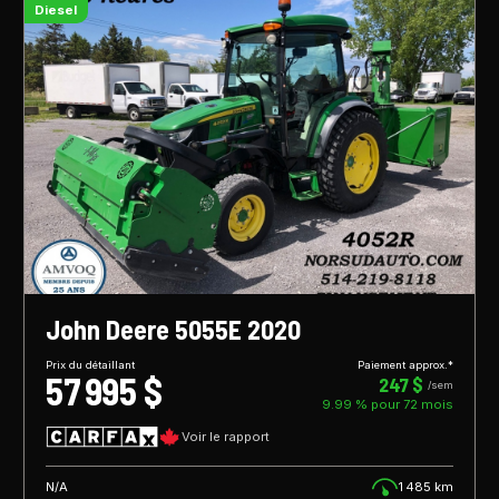
Diesel
John Deere 5055E 2020
Prix du détaillant
Paiement approx.*
57 995 $
247 $
/sem
9.99 % pour
72
mois
Voir le rapport
N/A
1 485 km